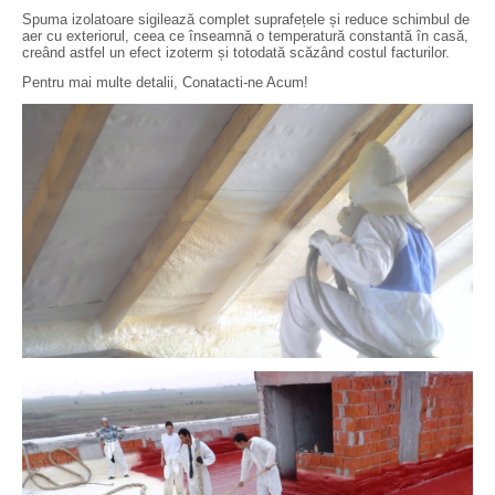
Spuma izolatoare sigilează complet suprafețele și reduce schimbul de
aer cu exteriorul, ceea ce înseamnă o temperatură constantă în casă,
creând astfel un efect izoterm și totodată scăzând costul facturilor.
Pentru mai multe detalii, Conatacti-ne Acum!